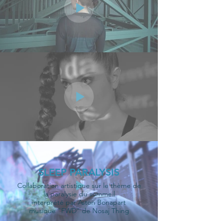
SLEEP PARALYSIS
Collaboration artistique sur le thème de
la paralysie du sommeil
interprété par Aston Bonapart
musique "FWD" de Nosaj Thing